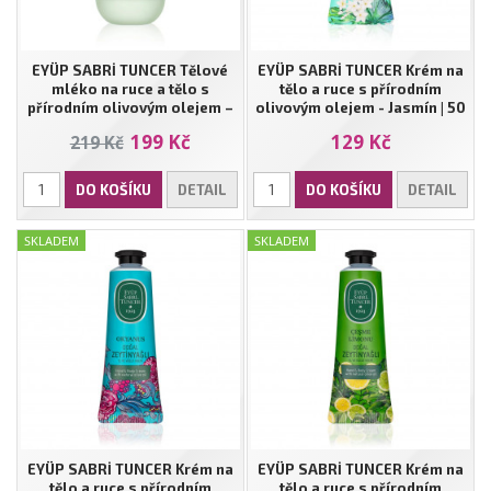
EYÜP SABRİ TUNCER Tělové
EYÜP SABRİ TUNCER Krém na
mléko na ruce a tělo s
tělo a ruce s přírodním
přírodním olivovým olejem –
olivovým olejem - Jasmín | 50
Ayvalık Květ Olivovníku | 280 ml
ml
199 Kč
129 Kč
219 Kč
DO KOŠÍKU
DETAIL
DO KOŠÍKU
DETAIL
SKLADEM
SKLADEM
EYÜP SABRİ TUNCER Krém na
EYÜP SABRİ TUNCER Krém na
tělo a ruce s přírodním
tělo a ruce s přírodním