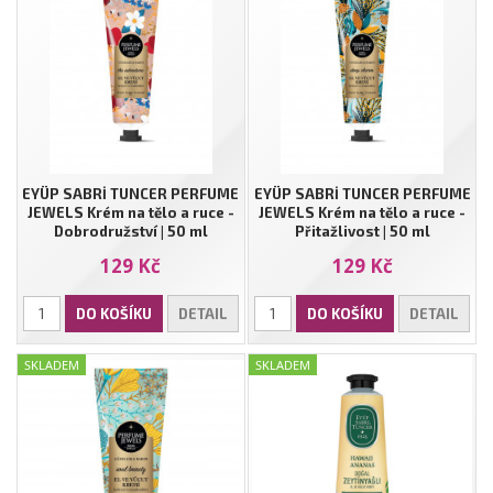
EYÜP SABRİ TUNCER PERFUME
EYÜP SABRİ TUNCER PERFUME
JEWELS Krém na tělo a ruce -
JEWELS Krém na tělo a ruce -
Dobrodružství | 50 ml
Přitažlivost | 50 ml
129 Kč
129 Kč
DO KOŠÍKU
DETAIL
DO KOŠÍKU
DETAIL
SKLADEM
SKLADEM