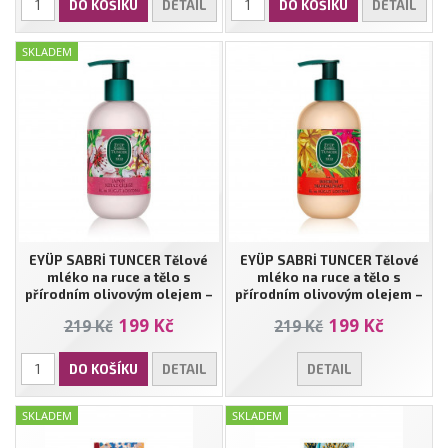
DO KOŠÍKU
DETAIL
DO KOŠÍKU
DETAIL
SKLADEM
EYÜP SABRİ TUNCER Tělové
EYÜP SABRİ TUNCER Tělové
mléko na ruce a tělo s
mléko na ruce a tělo s
přírodním olivovým olejem –
přírodním olivovým olejem –
Květ japonské třešně | 280 ml
Bodrum mandarinka | 280 ml
199 Kč
199 Kč
219 Kč
219 Kč
DO KOŠÍKU
DETAIL
DETAIL
SKLADEM
SKLADEM