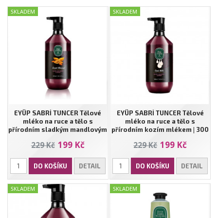
SKLADEM
SKLADEM
EYÜP SABRİ TUNCER Tělové
EYÜP SABRİ TUNCER Tělové
mléko na ruce a tělo s
mléko na ruce a tělo s
přírodním sladkým mandlovým
přírodním kozím mlékem | 300
olejem | 300 ml
ml
199 Kč
199 Kč
229 Kč
229 Kč
DO KOŠÍKU
DETAIL
DO KOŠÍKU
DETAIL
SKLADEM
SKLADEM