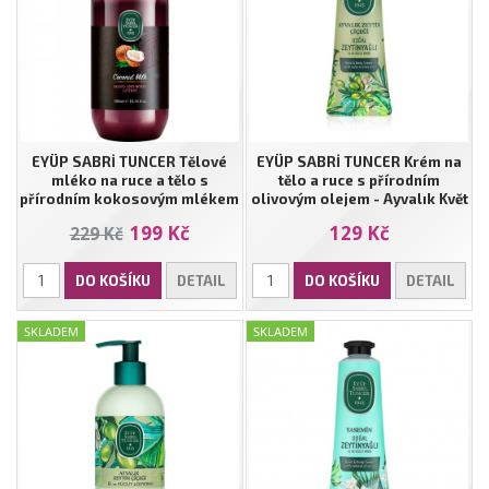
EYÜP SABRİ TUNCER Tělové
EYÜP SABRİ TUNCER Krém na
mléko na ruce a tělo s
tělo a ruce s přírodním
přírodním kokosovým mlékem
olivovým olejem - Ayvalık Květ
| 300 ml
Olivovníku | 50 ml
199 Kč
129 Kč
229 Kč
DO KOŠÍKU
DETAIL
DO KOŠÍKU
DETAIL
SKLADEM
SKLADEM