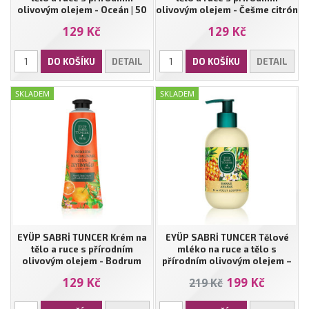
olivovým olejem - Oceán | 50
olivovým olejem - Češme citrón
ml
| 50 ml
129 Kč
129 Kč
DO KOŠÍKU
DETAIL
DO KOŠÍKU
DETAIL
SKLADEM
SKLADEM
EYÜP SABRİ TUNCER Krém na
EYÜP SABRİ TUNCER Tělové
tělo a ruce s přírodním
mléko na ruce a tělo s
olivovým olejem - Bodrum
přírodním olivovým olejem –
mandarinka | 50 ml
Havajský ananas | 280 ml
129 Kč
199 Kč
219 Kč