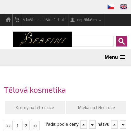
V košíku není žádné zboží.
nepřihlášen
Menu
Tělová kosmetika
Krémy na tělo i ruce
Mléka na tělo i ruce
řadit podle
ceny
názvu
««
1
2
»»