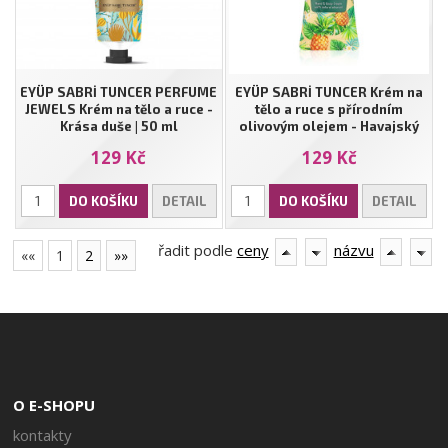
EYÜP SABRİ TUNCER PERFUME
EYÜP SABRİ TUNCER Krém na
JEWELS Krém na tělo a ruce -
tělo a ruce s přírodním
Krása duše | 50 ml
olivovým olejem - Havajský
ananas | 50 ml
129 Kč
129 Kč
DO KOŠÍKU
DETAIL
DO KOŠÍKU
DETAIL
řadit podle
ceny
názvu
««
1
2
»»
O E-SHOPU
kontakty