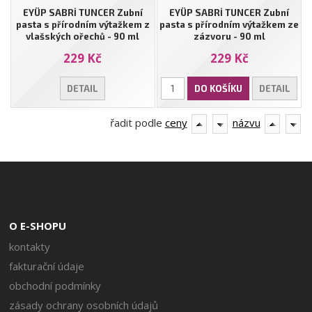
EYÜP SABRİ TUNCER Zubní
EYÜP SABRİ TUNCER Zubní
pasta s přírodním výtažkem z
pasta s přírodním výtažkem ze
vlašských ořechů - 90 ml
zázvoru - 90 ml
229 Kč
229 Kč
DETAIL
DO KOŠÍKU
DETAIL
řadit podle
ceny
názvu
O E-SHOPU
kontakty
fakturační údaje
obchodní podmínky
zásady ochrany osobních údajů