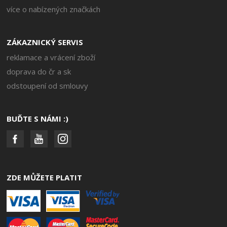
více o nabízených značkách
ZÁKAZNICKÝ SERVIS
reklamace a vrácení zboží
doprava do čr a sk
odstoupení od smlouvy
BUĎTE S NÁMI :)
ZDE MŮŽETE PLATIT