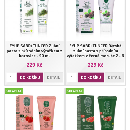
EYÜP SABRİ TUNCER Zubní
EYÜP SABRİ TUNCER Dětská
pasta s přírodním výtažkem z
zubní pasta s přírodním
borovice - 90 ml
výtažkem z černé moruše 2 - 6
let - 60 ml
229 Kč
229 Kč
DO KOŠÍKU
DETAIL
DO KOŠÍKU
DETAIL
SKLADEM
SKLADEM