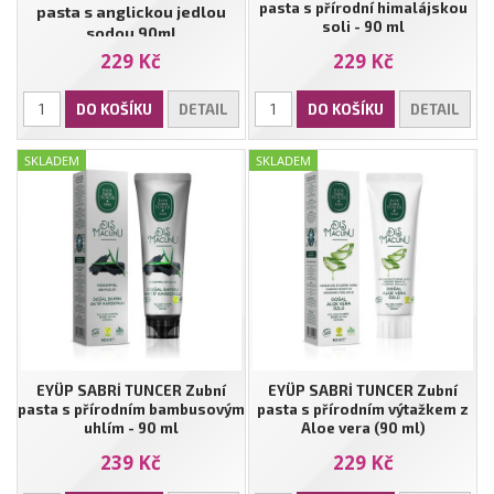
pasta s přírodní himalájskou
pasta s anglickou jedlou
soli - 90 ml
sodou 90ml
229 Kč
229 Kč
DO KOŠÍKU
DETAIL
DO KOŠÍKU
DETAIL
SKLADEM
SKLADEM
EYÜP SABRİ TUNCER Zubní
EYÜP SABRİ TUNCER Zubní
pasta s přírodním bambusovým
pasta s přírodním výtažkem z
uhlím - 90 ml
Aloe vera (90 ml)
239 Kč
229 Kč