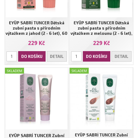
EYÜP SABRİ TUNCER Dětská
EYÜP SABRİ TUNCER Dětská
zubní pasta s přírodním
zubní pasta s přírodním
výtažkem z jahod (2 - 6 let), 60
výtažkem z melounu (2 - 6 let),
ml
60 ml
229 Kč
229 Kč
DO KOŠÍKU
DETAIL
DO KOŠÍKU
DETAIL
SKLADEM
SKLADEM
EYÜP SABRİ TUNCER Zubní
EYÜP SABRİ TUNCER Zubní