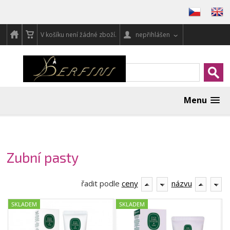
V košíku není žádné zboží.
nepřihlášen
Menu
Zubní pasty
řadit podle
ceny
názvu
SKLADEM
SKLADEM