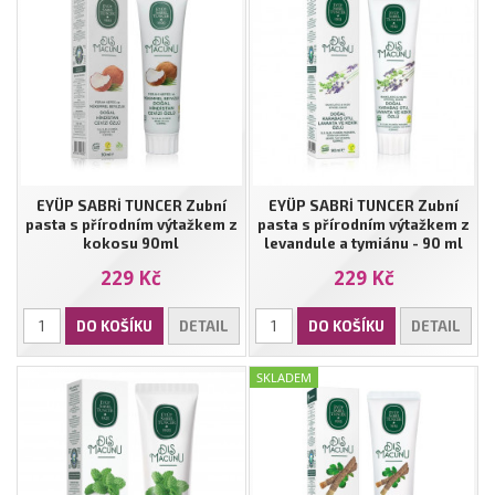
EYÜP SABRİ TUNCER Zubní
EYÜP SABRİ TUNCER Zubní
pasta s přírodním výtažkem z
pasta s přírodním výtažkem z
kokosu 90ml
levandule a tymiánu - 90 ml
229 Kč
229 Kč
DO KOŠÍKU
DETAIL
DO KOŠÍKU
DETAIL
SKLADEM