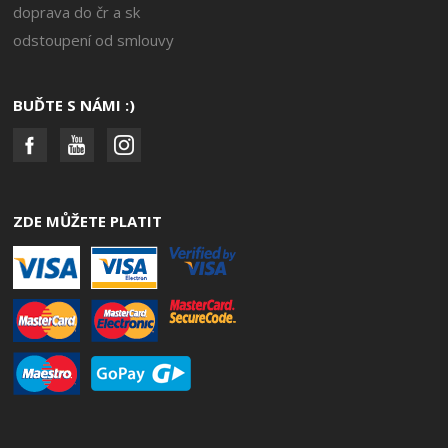
doprava do čr a sk
odstoupení od smlouvy
BUĎTE S NÁMI :)
ZDE MŮŽETE PLATIT