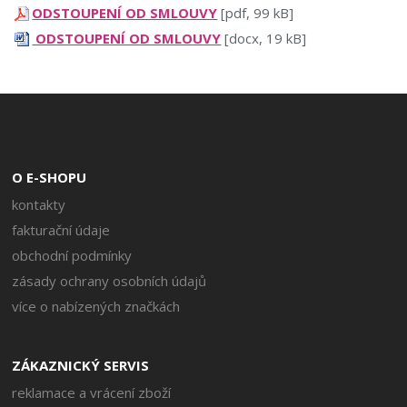
ODSTOUPENÍ OD SMLOUVY
[pdf, 99 kB]
ODSTOUPENÍ OD SMLOUVY
[docx, 19 kB]
O E-SHOPU
kontakty
fakturační údaje
obchodní podmínky
zásady ochrany osobních údajů
více o nabízených značkách
ZÁKAZNICKÝ SERVIS
reklamace a vrácení zboží