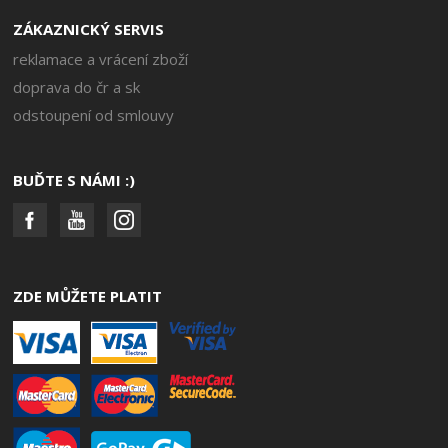
ZÁKAZNICKÝ SERVIS
reklamace a vrácení zboží
doprava do čr a sk
odstoupení od smlouvy
BUĎTE S NÁMI :)
ZDE MŮŽETE PLATIT