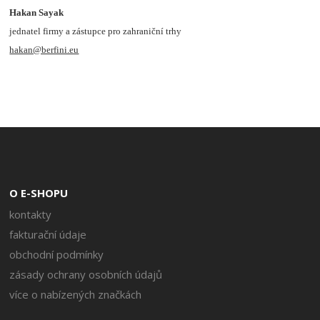
Hakan Sayak
jednatel firmy a zástupce pro zahraniční trhy
hakan@berfini.eu
O E-SHOPU
kontakty
fakturační údaje
obchodní podmínky
zásady ochrany osobních údajů
více o nabízených značkách