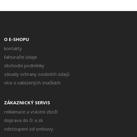
O E-SHOPU
kontakty
fakturační údaje
obchodní podmínky
zásady ochrany osobních údajů
více o nabízených značkách
ZÁKAZNICKÝ SERVIS
reklamace a vrácení zboží
doprava do čr a sk
odstoupení od smlouvy