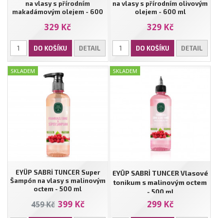
na vlasy s přírodním
na vlasy s přírodním olivovým
makadámovým olejem - 600
olejem - 600 ml
ml
329 Kč
329 Kč
DO KOŠÍKU
DETAIL
DO KOŠÍKU
DETAIL
SKLADEM
SKLADEM
EYÜP SABRİ TUNCER Super
EYÜP SABRİ TUNCER Vlasové
Šampón na vlasy s malinovým
tonikum s malinovým octem
octem - 500 ml
- 500 ml
399 Kč
299 Kč
459 Kč