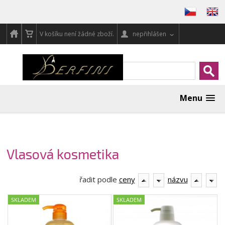
V košíku není žádné zboží.
nepřihlášen
Menu
Vlasová kosmetika
řadit podle
ceny
názvu
SKLADEM
SKLADEM