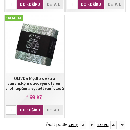
DO KOŠÍKU
DETAIL
DO KOŠÍKU
DETAIL
SKLADEM
OLIVOS Mýdlo s extra
panenským olivovým olejem
proti lupům a vypadávání vlasů
- BITTIM | 125g)
169 Kč
DO KOŠÍKU
DETAIL
řadit podle
ceny
názvu