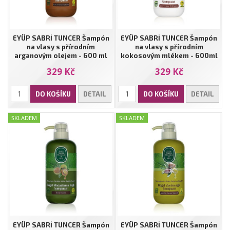
EYÜP SABRİ TUNCER Šampón
EYÜP SABRİ TUNCER Šampón
na vlasy s přírodním
na vlasy s přírodním
arganovým olejem - 600 ml
kokosovým mlékem - 600ml
329 Kč
329 Kč
DO KOŠÍKU
DETAIL
DO KOŠÍKU
DETAIL
SKLADEM
SKLADEM
EYÜP SABRİ TUNCER Šampón
EYÜP SABRİ TUNCER Šampón