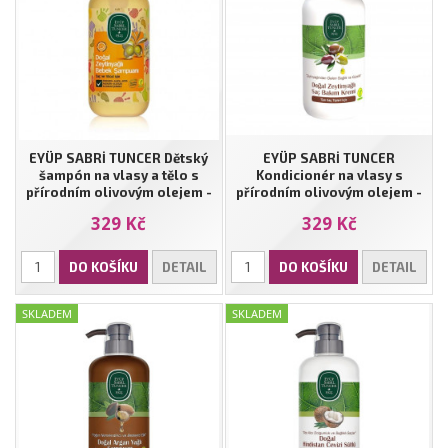
EYÜP SABRİ TUNCER Dětský
EYÜP SABRİ TUNCER
šampón na vlasy a tělo s
Kondicionér na vlasy s
přírodním olivovým olejem -
přírodním olivovým olejem -
600 ml
600 ml
329 Kč
329 Kč
DO KOŠÍKU
DETAIL
DO KOŠÍKU
DETAIL
SKLADEM
SKLADEM