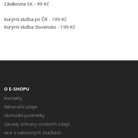
Zásilkovna SK - 99 Kč
Kurýrní služba po ČR - 109 Kč
Kurýrní služba Slovensko - 199 Kč
O E-SHOPU
kontakty
fakturační údaje
obchodní podmínky
zásady ochrany osobních údajů
více o nabízených značkách