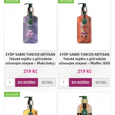
SKLADEM
SKLADEM
EYÜP SABRİ TUNCER ARTISAN
EYÜP SABRİ TUNCER ARTISAN
Tekuté mýdlo s přírodním
Tekuté mýdlo s přírodním
olivovým olejem – Makrónky |
olivovým olejem – Muffin | 600
600 ml
ml
219 Kč
219 Kč
DO KOŠÍKU
DETAIL
DO KOŠÍKU
DETAIL
SKLADEM