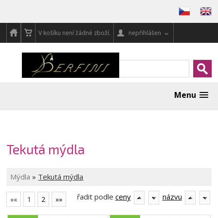
V košíku není žádné zboží.
nepřihlášen
Menu
Tekutá mýdla
Mýdla
»
Tekutá mýdla
řadit podle
ceny
názvu
««
1
2
»»