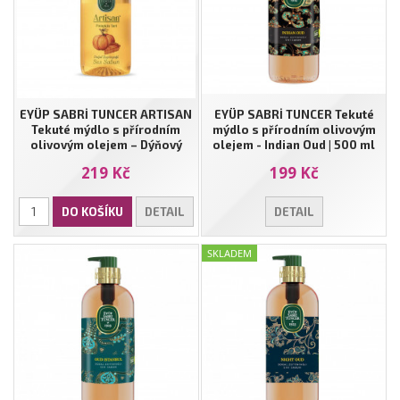
EYÜP SABRİ TUNCER ARTISAN
EYÜP SABRİ TUNCER Tekuté
Tekuté mýdlo s přírodním
mýdlo s přírodním olivovým
olivovým olejem – Dýňový
olejem - Indian Oud | 500 ml
koláč | 600 ml
219 Kč
199 Kč
DO KOŠÍKU
DETAIL
DETAIL
SKLADEM