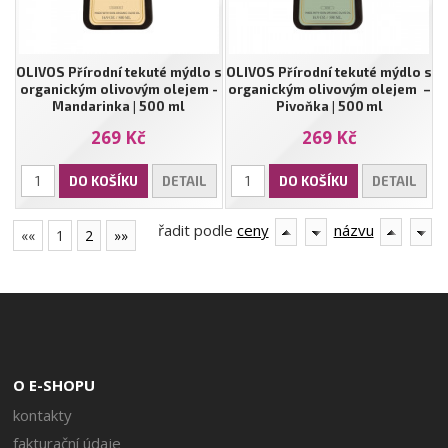
OLIVOS Přírodní tekuté mýdlo s
OLIVOS Přírodní tekuté mýdlo s
organickým olivovým olejem -
organickým olivovým olejem –
Mandarinka | 500 ml
Pivoňka | 500 ml
269 Kč
269 Kč
DO KOŠÍKU
DETAIL
DO KOŠÍKU
DETAIL
řadit podle
ceny
názvu
««
1
2
»»
O E-SHOPU
kontakty
fakturační údaje