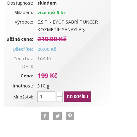
Dostupnost:
skladem
Skladem:
více než 5 ks
Výrobce:
E.S.T. - EYÜP SABRİ TUNCER
KOZMETİK SANAYİ A.Ş.
219.00 Kč
Běžná cena:
Ušetříte:
20.00 Kč
Cena bez
164 Kč
DPH:
199 Kč
Cena:
Hmotnost:
310 g
+
Množství:
DO KOŠÍKU
−