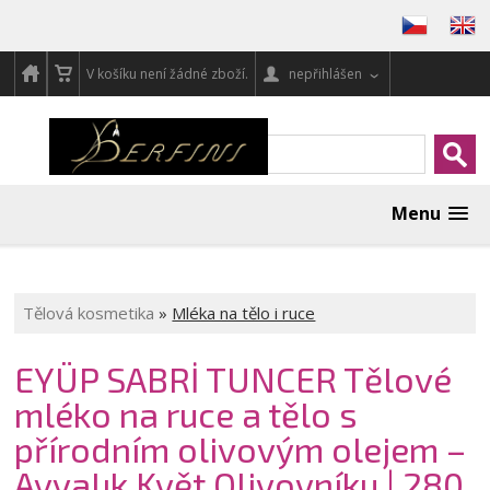
V košíku není žádné zboží.
nepřihlášen
Menu
Tělová kosmetika
»
Mléka na tělo i ruce
EYÜP SABRİ TUNCER Tělové
mléko na ruce a tělo s
přírodním olivovým olejem –
Ayvalık Květ Olivovníku | 280