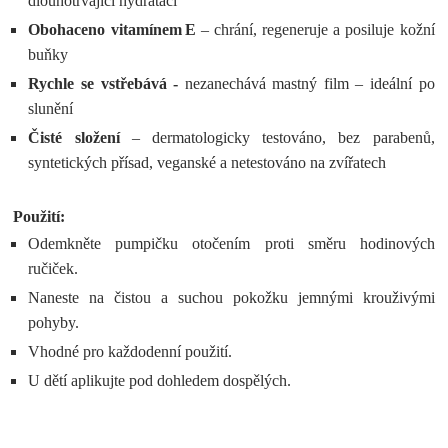
dlouhotrvající hydrataci
Obohaceno vitamínem E
– chrání, regeneruje a posiluje kožní
buňky
Rychle se vstřebává -
nezanechává mastný film – ideální po
slunění
Čisté složení
– dermatologicky testováno, bez parabenů,
syntetických přísad, veganské a netestováno na zvířatech
Použití:
Odemkněte pumpičku otočením proti směru hodinových
ručiček.
Naneste na čistou a suchou pokožku jemnými krouživými
pohyby.
Vhodné pro každodenní použití.
U dětí aplikujte pod dohledem dospělých.