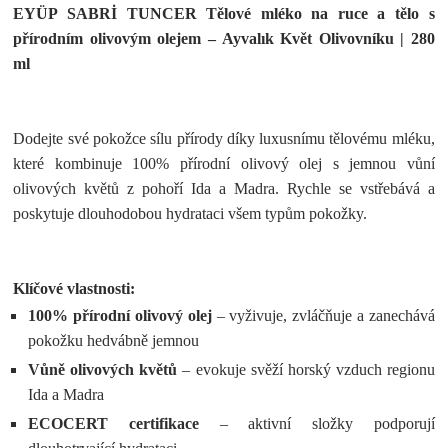
EYÜP SABRİ TUNCER Tělové mléko na ruce a tělo s
přírodním olivovým olejem – Ayvalık Květ Olivovníku | 280
ml
Dodejte své pokožce sílu přírody díky luxusnímu tělovému mléku,
které kombinuje 100% přírodní olivový olej s jemnou vůní
olivových květů z pohoří Ida a Madra. Rychle se vstřebává a
poskytuje dlouhodobou hydrataci všem typům pokožky.
Klíčové vlastnosti:
100% přírodní olivový olej
– vyživuje, zvláčňuje a zanechává
pokožku hedvábně jemnou
Vůně olivových květů
– evokuje svěží horský vzduch regionu
Ida a Madra
ECOCERT certifikace
– aktivní složky podporují