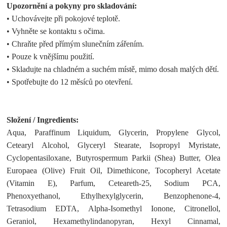
Upozornění a pokyny pro skladování:
• Uchovávejte při pokojové teplotě.
• Vyhněte se kontaktu s očima.
• Chraňte před přímým slunečním zářením.
• Pouze k vnějšímu použití.
• Skladujte na chladném a suchém místě, mimo dosah malých dětí.
• Spotřebujte do 12 měsíců po otevření.
Složení / Ingredients:
Aqua, Paraffinum Liquidum, Glycerin, Propylene Glycol,
Cetearyl Alcohol, Glyceryl Stearate, Isopropyl Myristate,
Cyclopentasiloxane, Butyrospermum Parkii (Shea) Butter, Olea
Europaea (Olive) Fruit Oil, Dimethicone, Tocopheryl Acetate
(Vitamin E), Parfum, Ceteareth-25, Sodium PCA,
Phenoxyethanol, Ethylhexylglycerin, Benzophenone-4,
Tetrasodium EDTA, Alpha-Isomethyl Ionone, Citronellol,
Geraniol, Hexamethylindanopyran, Hexyl Cinnamal,