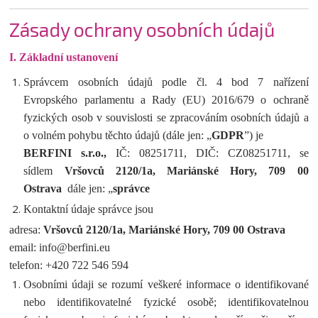
Zásady ochrany osobních údajů
I.
Základní ustanovení
Správcem osobních údajů podle čl. 4 bod 7 nařízení
Evropského parlamentu a Rady (EU) 2016/679 o ochraně
fyzických osob v souvislosti se zpracováním osobních údajů a
o volném pohybu těchto údajů (dále jen: „
GDPR
”) je
BERFINI
s.r.o.,
IČ: 08251711, DIČ: CZ08251711, se
sídlem
Vršovců 2120/1a, Mariánské Hory, 709 00
Ostrava
dále jen: „
s
právce
Kontaktní údaje správce jsou
adresa:
Vršovců 2120/1a, Mariánské Hory, 709 00 Ostrava
email: info@berfini.eu
telefon: +420 722 546 594
Osobními údaji se rozumí veškeré informace o identifikované
nebo identifikovatelné fyzické osobě; identifikovatelnou