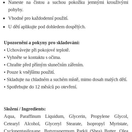
Naneste na čistou a suchou pokožku jemnými krouživými
pohyby.
Vhodné pro každodenní použití.
U dětí aplikujte pod dohledem dospělých.
Upozornění a pokyny pro skladování:
• Uchovávejte při pokojové teplotě.
• Vyhněte se kontaktu s očima.
• Chraňte před přímým slunečním zářením.
• Pouze k vnějšímu použití.
• Skladujte na chladném a suchém místě, mimo dosah malých dětí.
• Spotřebujte do 12 měsíců po otevření.
Složení / Ingredients:
Aqua, Paraffinum Liquidum, Glycerin, Propylene Glycol,
Cetearyl Alcohol, Glyceryl Stearate, Isopropyl Myristate,
Cyclopentasiloxane, Butyrospermum Parkii (Shea) Butter, Olea