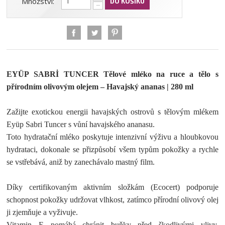
Množství:
DO KOŠÍKU
−
EYÜP SABRİ TUNCER Tělové mléko na ruce a tělo s
přírodním olivovým olejem – Havajský ananas | 280 ml
Zažijte exotickou energii havajských ostrovů s tělovým mlékem
Eyüp Sabri Tuncer s vůní havajského ananasu.
Toto hydratační mléko poskytuje intenzivní výživu a hloubkovou
hydrataci, dokonale se přizpůsobí všem typům pokožky a rychle
se vstřebává, aniž by zanechávalo mastný film.
Díky certifikovaným aktivním složkám (Ecocert) podporuje
schopnost pokožky udržovat vlhkost, zatímco přírodní olivový olej
ji zjemňuje a vyživuje.
Vitamin E pomáhá chránit buňky před škodlivými vlivy,