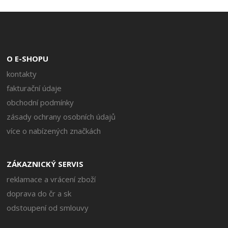
O E-SHOPU
kontakty
fakturační údaje
obchodní podmínky
zásady ochrany osobních údajů
více o nabízených značkách
ZÁKAZNICKÝ SERVIS
reklamace a vrácení zboží
doprava do čr a sk
odstoupení od smlouvy