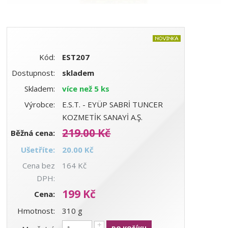
Kód:
EST207
Dostupnost:
skladem
Skladem:
více než 5 ks
Výrobce:
E.S.T. - EYÜP SABRİ TUNCER
KOZMETİK SANAYİ A.Ş.
219.00 Kč
Běžná cena:
Ušetříte:
20.00 Kč
Cena bez
164 Kč
DPH:
199 Kč
Cena:
Hmotnost:
310 g
+