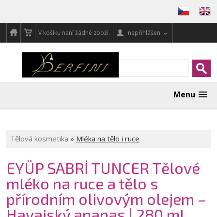
V košíku není žádné zboží.
nepřihlášen
Menu
Tělová kosmetika
»
Mléka na tělo i ruce
EYÜP SABRİ TUNCER Tělové
mléko na ruce a tělo s
přírodním olivovým olejem –
Havajský ananas | 280 ml