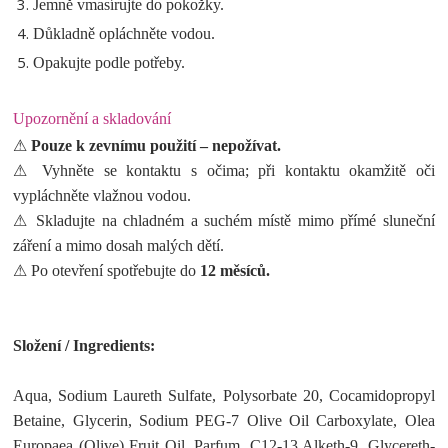
Jemně vmasírujte do pokožky.
Důkladně opláchněte vodou.
Opakujte podle potřeby.
Upozornění a skladování
⚠
Pouze k zevnímu použití – nepožívat.
⚠ Vyhněte se kontaktu s očima; při kontaktu okamžitě oči
vypláchněte vlažnou vodou.
⚠ Skladujte na chladném a suchém místě mimo přímé sluneční
záření a mimo dosah malých dětí.
⚠ Po otevření spotřebujte do
12 měsíců.
Složení / Ingredients:
Aqua, Sodium Laureth Sulfate, Polysorbate 20, Cocamidopropyl
Betaine, Glycerin, Sodium PEG-7 Olive Oil Carboxylate, Olea
Europaea (Olive) Fruit Oil, Parfum, C12-13 Alketh-9, Glycereth-