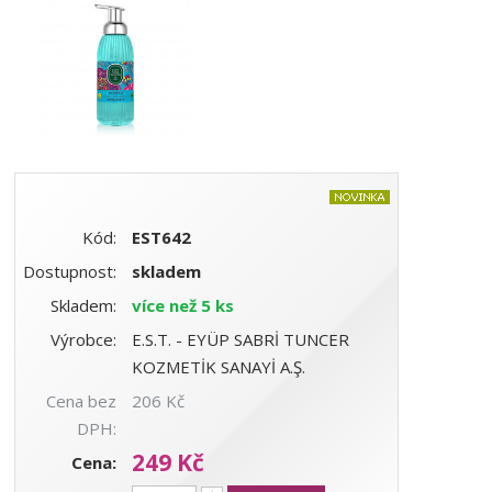
Kód:
EST642
Dostupnost:
skladem
Skladem:
více než 5 ks
Výrobce:
E.S.T. - EYÜP SABRİ TUNCER
KOZMETİK SANAYİ A.Ş.
Cena bez
206 Kč
DPH:
249 Kč
Cena: