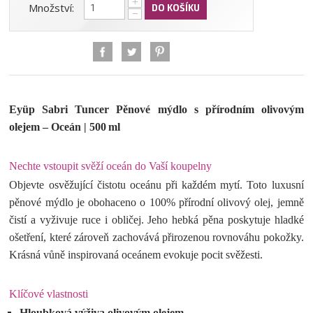
+
Množství:
DO KOŠÍKU
−
Eyüp Sabri Tuncer Pěnové mýdlo s přírodním olivovým
olejem – Oceán | 500 ml
Nechte vstoupit svěží oceán do Vaší koupelny
Objevte osvěžující čistotu oceánu při každém mytí. Toto luxusní
pěnové mýdlo je obohaceno o 100% přírodní olivový olej, jemně
čistí a vyživuje ruce i obličej. Jeho hebká pěna poskytuje hladké
ošetření, které zároveň zachovává přirozenou rovnováhu pokožky.
Krásná vůně inspirovaná oceánem evokuje pocit svěžesti.
Klíčové vlastnosti
Hloubková výživa olivovým olejem