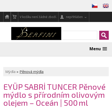
V košíku není žádné zboží.
nepřihlášen
Menu
Mýdla
»
Pěnová mýdla
EYÜP SABRİ TUNCER Pěnové
mýdlo s přírodním olivovým
olejem – Oceán | 500 ml