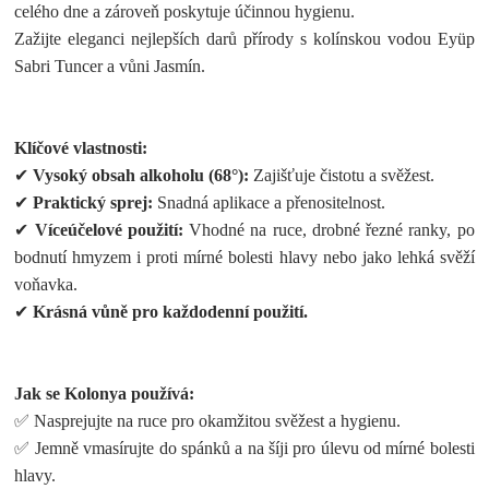
celého dne a zároveň poskytuje účinnou hygienu.
Zažijte eleganci nejlepších darů přírody s kolínskou vodou Eyüp
Sabri Tuncer a vůni Jasmín.
Klíčové vlastnosti:
✔
Vysoký obsah alkoholu (68°):
Zajišťuje čistotu a svěžest.
✔
Praktický sprej:
Snadná aplikace a přenositelnost.
✔
Víceúčelové použití:
Vhodné na ruce, drobné řezné ranky, po
bodnutí hmyzem i proti mírné bolesti hlavy nebo jako lehká svěží
voňavka.
✔
Krásná vůně pro každodenní použití.
Jak se Kolonya používá:
✅ Nasprejujte na ruce pro okamžitou svěžest a hygienu.
✅ Jemně vmasírujte do spánků a na šíji pro úlevu od mírné bolesti
hlavy.