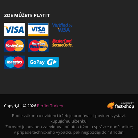
ZDE MŮŽETE PLATIT
Copyright © 2026
Berfini Turkey
Podle zákona o evidenci tržeb je prodávající povinen vystavit
kupujícímu účtenku.
Zároveň je povinen zaevidovat přijatou tržbu u správce daně online;
v případě technického výpadku pak nejpozději do 48 hodin.