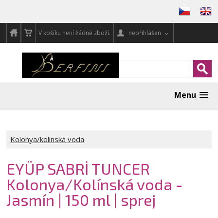
V košíku není žádné zboží.
nepřihlášen
Menu
Kolonya/kolínská voda
EYÜP SABRİ TUNCER
Kolonya/Kolínská voda -
Jasmín | 150 ml | sprej