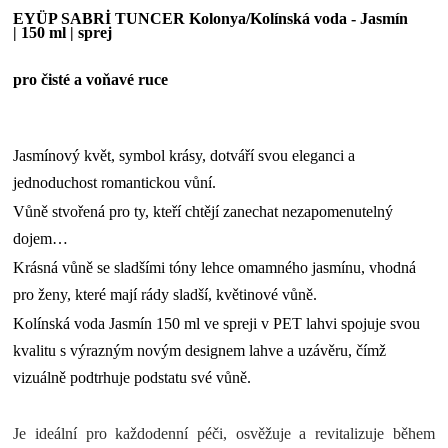
EYÜP SABRİ TUNCER Kolonya/Kolínská voda - Jasmín
|
150 ml
|
sprej
pro čisté a voňavé ruce
Jasmínový květ, symbol krásy, dotváří svou eleganci a
jednoduchost romantickou vůní.
Vůně stvořená pro ty, kteří chtějí zanechat nezapomenutelný
dojem…
Krásná vůně se sladšími tóny lehce omamného jasmínu, vhodná
pro ženy, které mají rády sladší, květinové vůně.
Kolínská voda Jasmín 150 ml ve spreji v PET lahvi spojuje svou
kvalitu s výrazným novým designem lahve a uzávěru, čímž
vizuálně podtrhuje podstatu své vůně.
Je ideální pro každodenní péči, osvěžuje a revitalizuje během