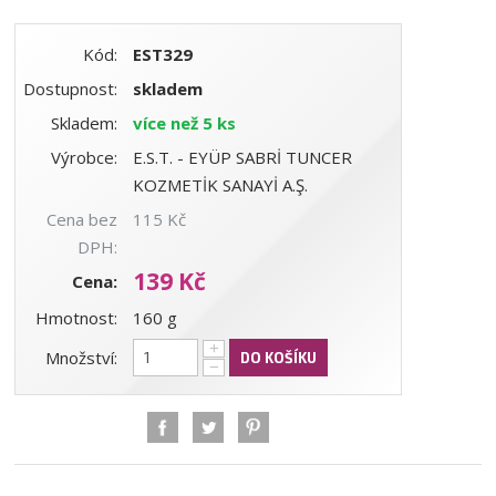
Kód:
EST329
Dostupnost:
skladem
Skladem:
více než 5 ks
Výrobce:
E.S.T. - EYÜP SABRİ TUNCER
KOZMETİK SANAYİ A.Ş.
Cena bez
115 Kč
DPH:
139 Kč
Cena:
Hmotnost:
160 g
+
Množství:
DO KOŠÍKU
−