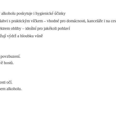
 alkoholu poskytuje i hygienické účinky
ahvi s praktickým víčkem – vhodné pro domácnosti, kanceláře i na ces
ktrem obliby – ideální pro jakékoli pohlaví
užují výdrž a hloubku vůně
 povzbuzení.
vě hostů.
sti očí.
hem alkoholu.