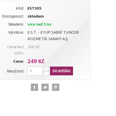
Kód:
EST305
Dostupnost:
skladem
Skladem:
více než 5 ks
Výrobce:
E.S.T. - EYÜP SABRİ TUNCER
KOZMETİK SANAYİ A.Ş.
Cena bez
206 Kč
DPH:
249 Kč
Cena:
+
Množství:
DO KOŠÍKU
−