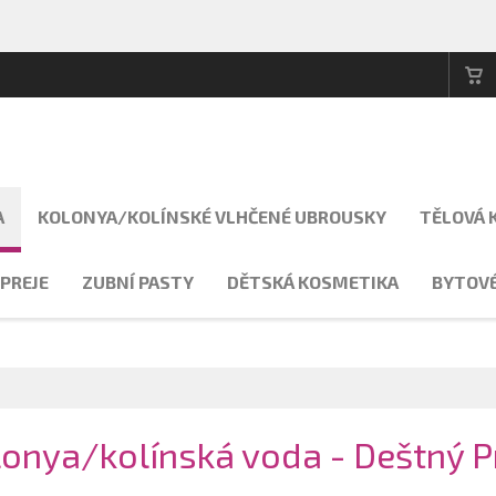
A
KOLONYA/KOLÍNSKÉ VLHČENÉ UBROUSKY
TĚLOVÁ 
PREJE
ZUBNÍ PASTY
DĚTSKÁ KOSMETIKA
BYTOVÉ
nya/kolínská voda - Deštný Pr