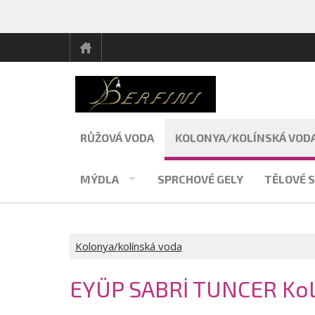
RŮŽOVÁ VODA
KOLONYA/KOLÍNSKÁ VOD
MÝDLA
SPRCHOVÉ GELY
TĚLOVÉ S
Kolonya/kolínská voda
EYÜP SABRİ TUNCER Kolo