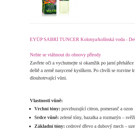
EYÜP SABRİ TUNCER Kolonya/kolínská voda - Deš
Nehte se vtáhnout do obnovy přírody
Zavřete oči a vychutnejte si okamžik po jarní přeháňce
deště a země nasycené kyslíkem. Po chvíli se rozvine
dlouhotrvající vůni
.
Vlastnosti vůně:
Vrchní tóny:
povzbuzující citron, pomeranč a ozon
Srdce vůně:
zelené tóny, bazalka a rozmarýn – svěž
Základní tóny:
cedrové dřevo a dubový mech – uzem