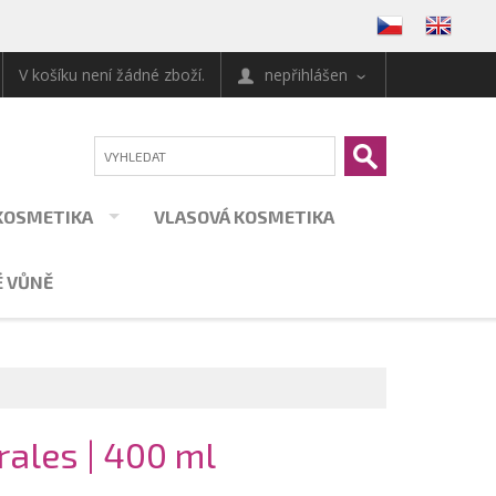
V košíku není žádné zboží.
nepřihlášen
KOSMETIKA
VLASOVÁ KOSMETIKA
 VŮNĚ
ales | 400 ml