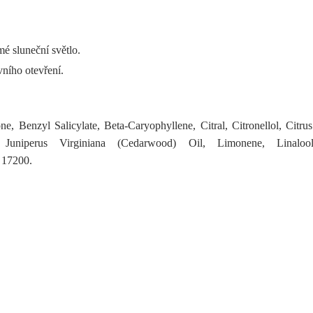
é sluneční světlo.
vního otevření.
e, Benzyl Salicylate, Beta-Caryophyllene, Citral, Citronellol, Citr
 Juniperus Virginiana (Cedarwood) Oil, Limonene, Linaloo
 17200.