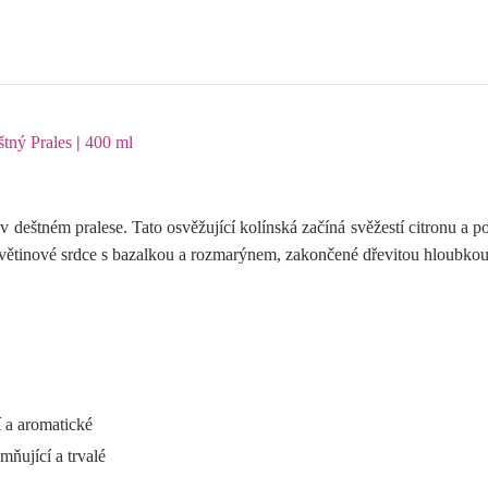
tný Prales
|
400 ml
 v deštném pralese. Tato osvěžující kolínská začíná svěžestí citronu a 
 květinové srdce s bazalkou a rozmarýnem, zakončené dřevitou hloubko
í a aromatické
ňující a trvalé