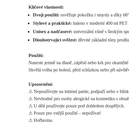
Klíčové vlastnosti:
Dvojí použití:
osvěžuje pokožku i smysly a díky 68°
Stylové a praktické:
baleno v moderní 400 ml PET l
Unisex a nadčasové:
univerzální vůně s širokým spe
Dlouhotrvající svěžest:
dřevité základní tóny prodl
Použití:
Naneste jemně na dlaně, zápěstí nebo krk pro okamžité
Skvělá volba po holení, před schůzkou nebo při návště
Upozornění:
⚠ Nepoužívejte na intimní partie, podpaží nebo v blízko
⚠ Nevhodné pro osoby alergické na kosmetiku s obsa
⚠ U dětí používejte pouze pod dohledem dospělých.
⚠ Pouze pro vnější použití – nepožívat!
⚠ Hořlavina.