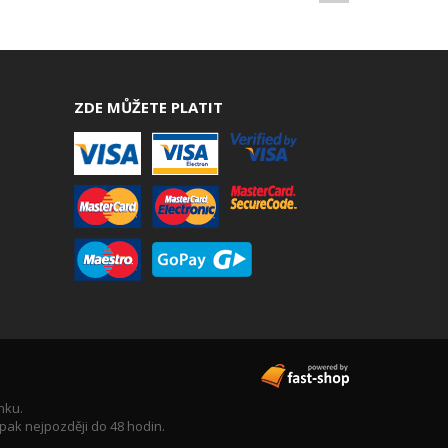
ZDE MŮŽETE PLATIT
nku.
pak nejpozději do 48 hodin.