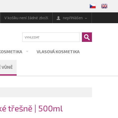
V košíku není žádné zboží.
nepřihlášen
KOSMETIKA
VLASOVÁ KOSMETIKA
 VŮNĚ
é třešně | 500ml