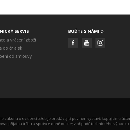
NICKÝ SERVIS
BUĎTE S NÁMI :)
ce a vrácení zboží
 do čr a sk
pení od smlouvy
le zákona o evidenci tržeb je prodávající povinen vystavit kupujícímu účte
vat přijatou tržbu u správce daně online; v případě technického výpadku 