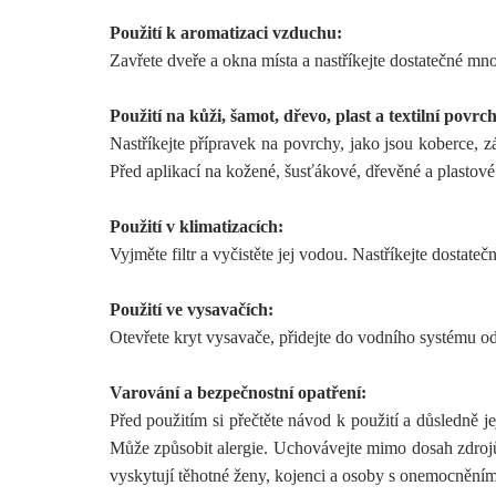
Použití k aromatizaci vzduchu:
Zavřete dveře a okna místa a nastříkejte dostatečné množ
Použití na kůži, šamot, dřevo, plast a textilní povrc
Nastříkejte přípravek na povrchy, jako jsou koberce, zá
Před aplikací na kožené, šusťákové, dřevěné a plastové 
Použití v klimatizacích:
Vyjměte filtr a vyčistěte jej vodou. Nastříkejte dostateč
Použití ve vysavačích:
Otevřete kryt vysavače, přidejte do vodního systému od
Varování a bezpečnostní opatření:
Před použitím si přečtěte návod k použití a důsledně 
Může způsobit alergie. Uchovávejte mimo dosah zdrojů 
vyskytují těhotné ženy, kojenci a osoby s onemocněním