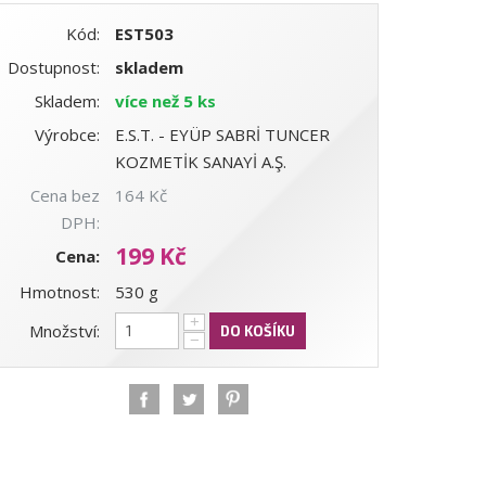
Kód:
EST503
Dostupnost:
skladem
Skladem:
více než 5 ks
Výrobce:
E.S.T. - EYÜP SABRİ TUNCER
KOZMETİK SANAYİ A.Ş.
Cena bez
164 Kč
DPH:
199 Kč
Cena:
Hmotnost:
530 g
+
Množství:
DO KOŠÍKU
−