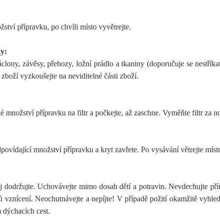
ství přípravku, po chvíli místo vyvětrejte.
hy:
clony, závěsy, přehozy, ložní prádlo a tkaniny (doporučuje se nestříka
zboží vyzkoušejte na neviditelné části zboží.
né množství přípravku na filtr a počkejte, až zaschne. Vyměňte filtr za n
povídající množství přípravku a kryt zavřete. Po vysávání větrejte mís
jej dodržujte. Uchovávejte mimo dosah dětí a potravin. Nevdechujte př
vznícení. Neochutnávejte a nepíjte! V případě požití okamžitě vyhled
 dýchacích cest.