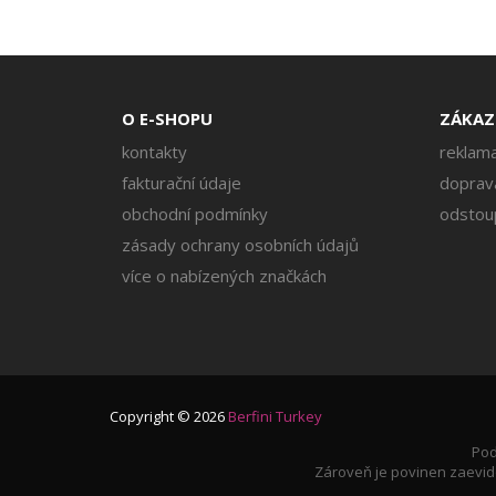
O E-SHOPU
ZÁKAZ
kontakty
reklama
fakturační údaje
doprava
obchodní podmínky
odstou
zásady ochrany osobních údajů
více o nabízených značkách
Copyright © 2026
Berfini Turkey
Pod
Zároveň je povinen zaevido