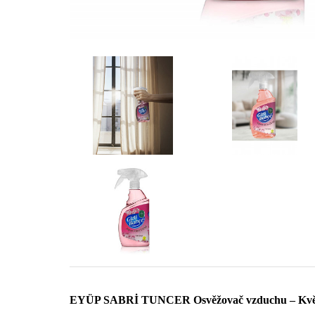
EYÜP SABRİ TUNCER
Osvěžovač vzduchu – Květ