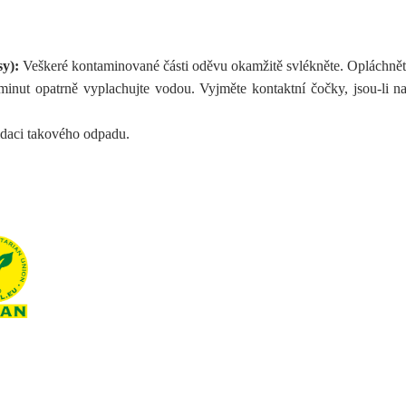
y):
Veškeré kontaminované části oděvu okamžitě svlékněte. Opláchnět
inut opatrně vyplachujte vodou. Vyjměte kontaktní čočky, jsou-li n
idaci takového odpadu.