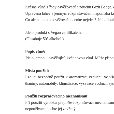
Krásná vůně z řady osvěžovačů vzduchu Gizli Bahçe, do
Upravená láhev s jemným rozprašovačem napomáhá ke s
Co ale na tomto osvěžovači oceníte nejvíce? Jeho dlouh
Jde o produkt s Vegan certifikátem.
(Obsahuje 50
°
alkohol.)
Popis vůně:
Jde o jemnou, osvěžující, květinovou vůní. Může připo
Místa použití:
Lze jej bezpečně použít k aromatizaci vzduchu ve všec
tkaniny, automobily, klimatizace, vysavače vodních sy
Použití rozprašovacího mechanismu:
Při použití výrobku přepněte rozprašovací mechanism
nepoužíváte, nechte jej zavřený.