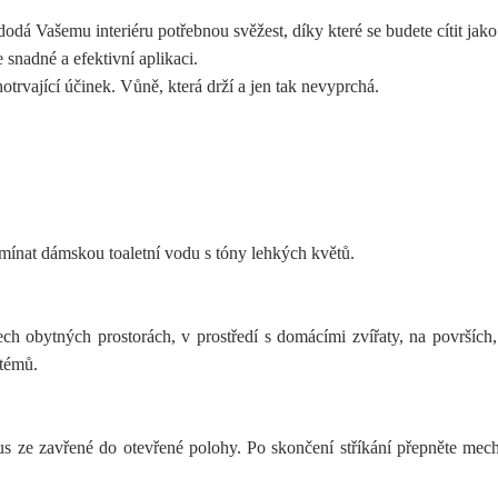
dá Vašemu interiéru potřebnou svěžest, díky které se budete cítit jak
nadné a efektivní aplikaci.
otrvající účinek. Vůně, která drží a jen tak nevyprchá.
mínat dámskou toaletní vodu s tóny lehkých květů.
h obytných prostorách, v prostředí s domácími zvířaty, na površích,
stémů.
us ze zavřené do otevřené polohy. Po skončení stříkání přepněte m