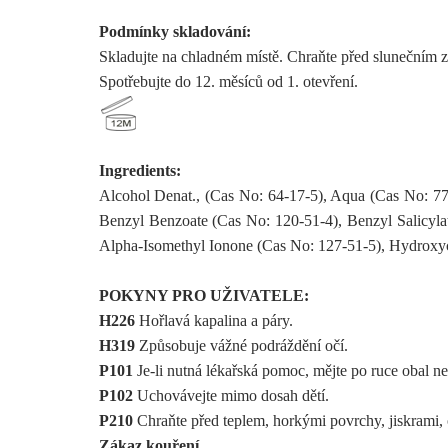
Podmínky skladování:
Skladujte na chladném místě. Chraňte před slunečním 
Spotřebujte do 12. měsíců od 1. otevření.
Ingredients:
Alcohol Denat., (Cas No: 64-17-5), Aqua (Cas No: 7
Benzyl Benzoate (Cas No: 120-51-4), Benzyl Salicyla
Alpha-Isomethyl Ionone (Cas No: 127-51-5), Hydroxyci
POKYNY PRO UŽIVATELE
:
H226
Hořlavá kapalina a páry.
H319
Způsobuje vážné podráždění očí.
P101
Je-li nutná lékařská pomoc, mějte po ruce obal ne
P102
Uchovávejte mimo dosah dětí.
P210
Chraňte před teplem, horkými povrchy, jiskrami,
Zákaz kouření.