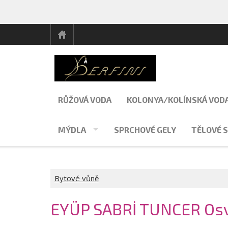
RŮŽOVÁ VODA
KOLONYA/KOLÍNSKÁ VOD
MÝDLA
SPRCHOVÉ GELY
TĚLOVÉ S
Bytové vůně
EYÜP SABRİ TUNCER Osvě