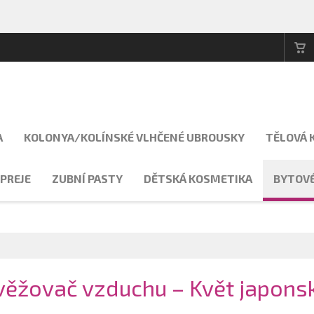
A
KOLONYA/KOLÍNSKÉ VLHČENÉ UBROUSKY
TĚLOVÁ 
PREJE
ZUBNÍ PASTY
DĚTSKÁ KOSMETIKA
BYTOVÉ
žovač vzduchu – Květ japonsk