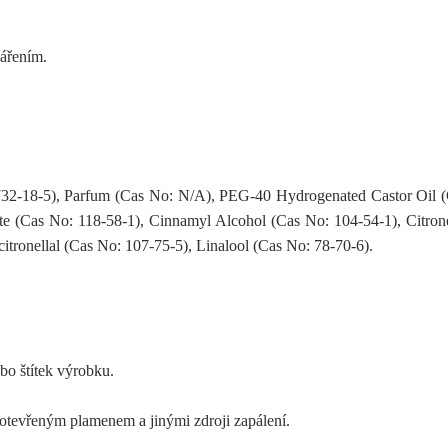
zářením.
732-18-5), Parfum (Cas No: N/A), PEG-40 Hydrogenated Castor Oil (
te (Cas No: 118-58-1), Cinnamyl Alcohol (Cas No: 104-54-1), Citron
tronellal (Cas No: 107-75-5), Linalool (Cas No: 78-70-6).
bo štítek výrobku.
 otevřeným plamenem a jinými zdroji zapálení.