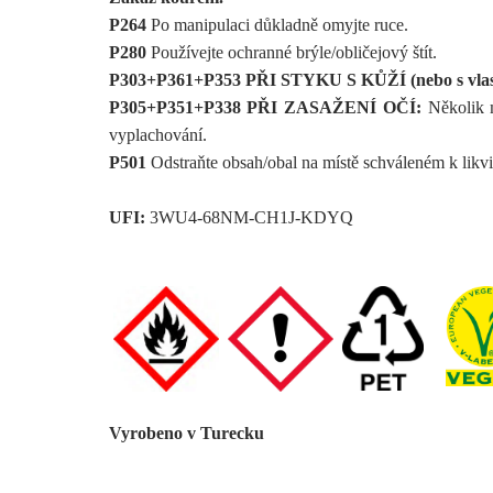
P264
Po manipulaci důkladně omyjte ruce.
P280
Používejte ochranné brýle/obličejový štít.
P303+P361+P353 PŘI STYKU S KŮŽÍ (nebo s vlas
P305+P351+P338 PŘI ZASAŽENÍ OČÍ:
Několik m
vyplachování.
P501
Odstraňte obsah/obal na místě schváleném k likv
UFI:
3WU4-68NM-CH1J-KDYQ
Vyrobeno v Turecku