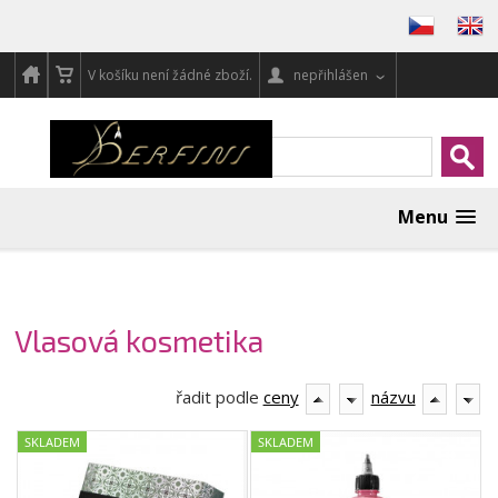
V košíku není žádné zboží.
nepřihlášen
Menu
Vlasová kosmetika
řadit podle
ceny
názvu
SKLADEM
SKLADEM