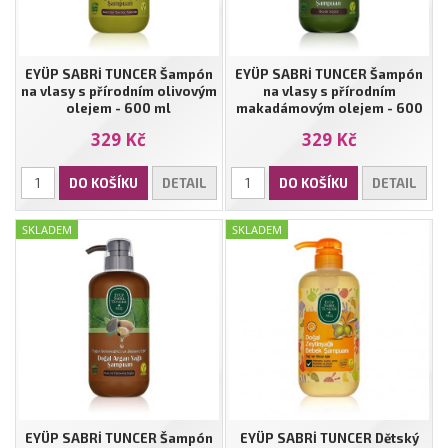
EYÜP SABRİ TUNCER Šampón
EYÜP SABRİ TUNCER Šampón
na vlasy s přírodním olivovým
na vlasy s přírodním
olejem - 600 ml
makadámovým olejem - 600
ml
329 Kč
329 Kč
DO KOŠÍKU
DETAIL
DO KOŠÍKU
DETAIL
SKLADEM
SKLADEM
EYÜP SABRİ TUNCER Šampón
EYÜP SABRİ TUNCER Dětský