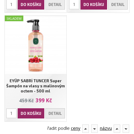
DO KOŠÍKU
DETAIL
DO KOŠÍKU
DETAIL
SKLADEM
EYÜP SABRİ TUNCER Super
Šampón na vlasy s malinovým
octem - 500 ml
399 Kč
459 Kč
DO KOŠÍKU
DETAIL
řadit podle
ceny
názvu