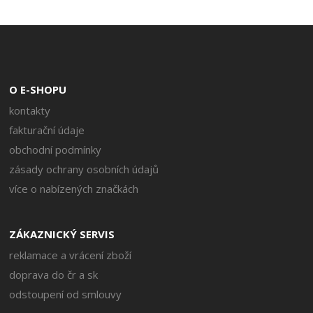
O E-SHOPU
kontakty
fakturační údaje
obchodní podmínky
zásady ochrany osobních údajů
více o nabízených značkách
ZÁKAZNICKÝ SERVIS
reklamace a vrácení zboží
doprava do čr a sk
odstoupení od smlouvy