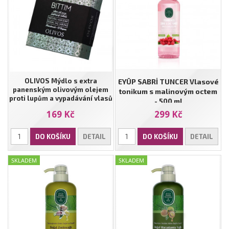
OLIVOS Mýdlo s extra
EYÜP SABRİ TUNCER Vlasové
panenským olivovým olejem
tonikum s malinovým octem
proti lupům a vypadávání vlasů
- 500 ml
- BITTIM | 125g)
169 Kč
299 Kč
DO KOŠÍKU
DETAIL
DO KOŠÍKU
DETAIL
SKLADEM
SKLADEM