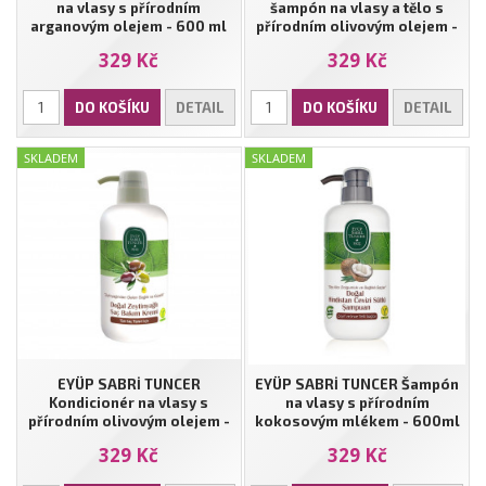
na vlasy s přírodním
šampón na vlasy a tělo s
arganovým olejem - 600 ml
přírodním olivovým olejem -
600 ml
329 Kč
329 Kč
DO KOŠÍKU
DETAIL
DO KOŠÍKU
DETAIL
SKLADEM
SKLADEM
EYÜP SABRİ TUNCER
EYÜP SABRİ TUNCER Šampón
Kondicionér na vlasy s
na vlasy s přírodním
přírodním olivovým olejem -
kokosovým mlékem - 600ml
600 ml
329 Kč
329 Kč