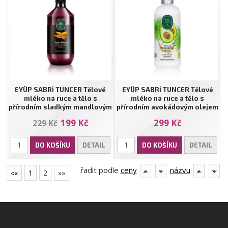
EYÜP SABRİ TUNCER Tělové
EYÜP SABRİ TUNCER Tělové
mléko na ruce a tělo s
mléko na ruce a tělo s
přírodním sladkým mandlovým
přírodním avokádovým olejem
olejem | 300 ml
- 500 ml
199 Kč
299 Kč
229 Kč
DO KOŠÍKU
DETAIL
DO KOŠÍKU
DETAIL
řadit podle
ceny
názvu
««
1
2
»»