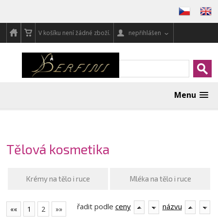
V košíku není žádné zboží.
nepřihlášen
Menu
Tělová kosmetika
Krémy na tělo i ruce
Mléka na tělo i ruce
řadit podle
ceny
názvu
««
1
2
»»