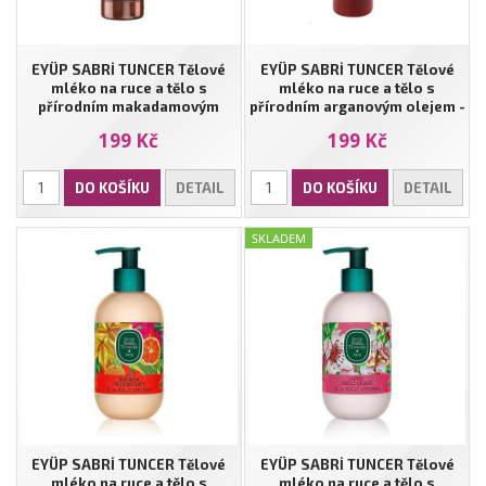
EYÜP SABRİ TUNCER Tělové
EYÜP SABRİ TUNCER Tělové
mléko na ruce a tělo s
mléko na ruce a tělo s
přírodním makadamovým
přírodním arganovým olejem -
olejem - 250ml
250ml
199 Kč
199 Kč
DO KOŠÍKU
DETAIL
DO KOŠÍKU
DETAIL
SKLADEM
EYÜP SABRİ TUNCER Tělové
EYÜP SABRİ TUNCER Tělové
mléko na ruce a tělo s
mléko na ruce a tělo s