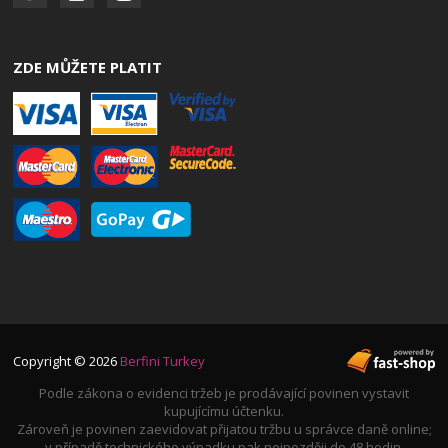
ZDE MŮŽETE PLATIT
Copyright © 2026
Berfini Turkey
Podle zákona o evidenci tržeb je prodávající povinen vystavit
kupujícímu účtenku.
Zároveň je povinen zaevidovat přijatou tržbu u správce daně online;
v případě technického výpadku pak nejpozději do 48 hodin.