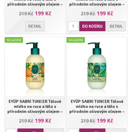
přírodním olivovým olejem –
přírodním olivovým olejem –
Bodrum mandarinka | 280 ml
Květ japonské třešně | 280 ml
199 Kč
199 Kč
219 Kč
219 Kč
DETAIL
DO KOŠÍKU
DETAIL
SKLADEM
SKLADEM
EYÜP SABRİ TUNCER Tělové
EYÜP SABRİ TUNCER Tělové
mléko na ruce a tělo s
mléko na ruce a tělo s
přírodním olivovým olejem –
přírodním olivovým olejem –
Havajský ananas | 280 ml
Ayvalık Květ Olivovníku | 280 ml
199 Kč
199 Kč
219 Kč
219 Kč