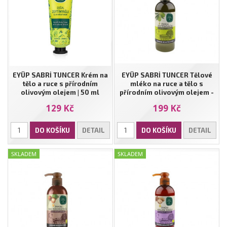
EYÜP SABRİ TUNCER Krém na
EYÜP SABRİ TUNCER Tělové
tělo a ruce s přírodním
mléko na ruce a tělo s
olivovým olejem | 50 ml
přírodním olivovým olejem -
250 ml
129 Kč
199 Kč
DO KOŠÍKU
DETAIL
DO KOŠÍKU
DETAIL
SKLADEM
SKLADEM