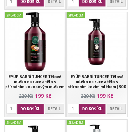
DO KOŠÍKU
DETAIL
DO KOŠÍKU
DETAIL
SKLADEM
SKLADEM
EYÜP SABRİ TUNCER Tělové
EYÜP SABRİ TUNCER Tělové
mléko na ruce a tělo s
mléko na ruce a tělo s
přírodním kokosovým mlékem
přírodním kozím mlékem | 300
| 300 ml
ml
199 Kč
199 Kč
229 Kč
229 Kč
DO KOŠÍKU
DETAIL
DO KOŠÍKU
DETAIL
SKLADEM
SKLADEM