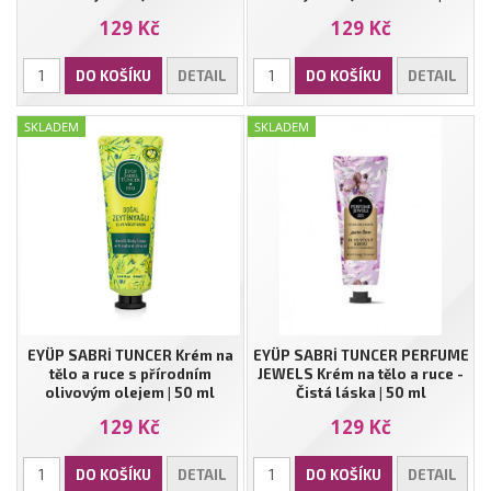
magnólie | 50 ml
ml
129 Kč
129 Kč
DO KOŠÍKU
DETAIL
DO KOŠÍKU
DETAIL
SKLADEM
SKLADEM
EYÜP SABRİ TUNCER Krém na
EYÜP SABRİ TUNCER PERFUME
tělo a ruce s přírodním
JEWELS Krém na tělo a ruce -
olivovým olejem | 50 ml
Čistá láska | 50 ml
129 Kč
129 Kč
DO KOŠÍKU
DETAIL
DO KOŠÍKU
DETAIL