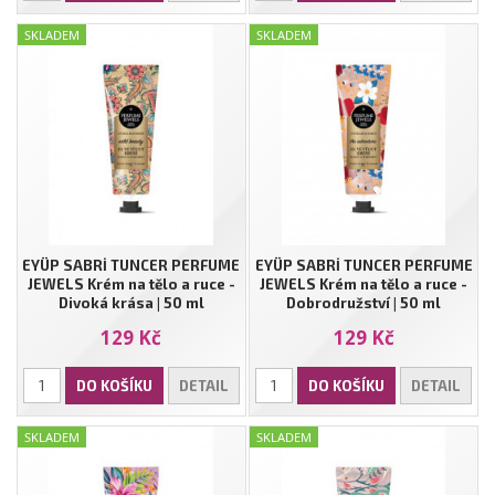
SKLADEM
SKLADEM
EYÜP SABRİ TUNCER PERFUME
EYÜP SABRİ TUNCER PERFUME
JEWELS Krém na tělo a ruce -
JEWELS Krém na tělo a ruce -
Divoká krása | 50 ml
Dobrodružství | 50 ml
129 Kč
129 Kč
DO KOŠÍKU
DETAIL
DO KOŠÍKU
DETAIL
SKLADEM
SKLADEM