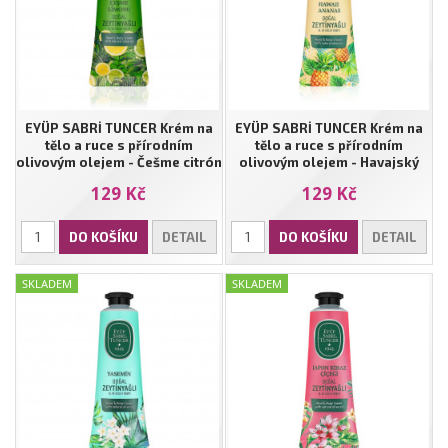
EYÜP SABRİ TUNCER Krém na
EYÜP SABRİ TUNCER Krém na
tělo a ruce s přírodním
tělo a ruce s přírodním
olivovým olejem - Češme citrón
olivovým olejem - Havajský
| 50 ml
ananas | 50 ml
129 Kč
129 Kč
DO KOŠÍKU
DETAIL
DO KOŠÍKU
DETAIL
SKLADEM
SKLADEM