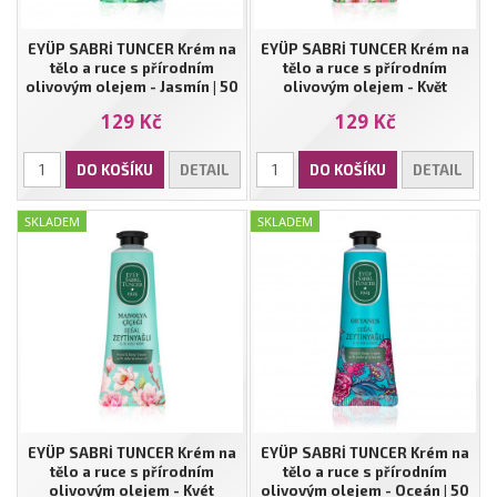
EYÜP SABRİ TUNCER Krém na
EYÜP SABRİ TUNCER Krém na
tělo a ruce s přírodním
tělo a ruce s přírodním
olivovým olejem - Jasmín | 50
olivovým olejem - Květ
ml
japonské třešně | 50 ml
129 Kč
129 Kč
DO KOŠÍKU
DETAIL
DO KOŠÍKU
DETAIL
SKLADEM
SKLADEM
EYÜP SABRİ TUNCER Krém na
EYÜP SABRİ TUNCER Krém na
tělo a ruce s přírodním
tělo a ruce s přírodním
olivovým olejem - Kvét
olivovým olejem - Oceán | 50