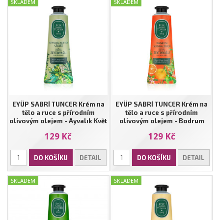
SKLADEM
SKLADEM
EYÜP SABRİ TUNCER Krém na
EYÜP SABRİ TUNCER Krém na
tělo a ruce s přírodním
tělo a ruce s přírodním
olivovým olejem - Ayvalık Květ
olivovým olejem - Bodrum
Olivovníku | 50 ml
mandarinka | 50 ml
129 Kč
129 Kč
DO KOŠÍKU
DETAIL
DO KOŠÍKU
DETAIL
SKLADEM
SKLADEM