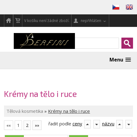
V košíku není žádné zboží.
nepřihlášen
Menu
Krémy na tělo i ruce
Tělová kosmetika
»
Krémy na tělo i ruce
řadit podle
ceny
názvu
««
1
2
»»