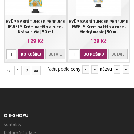
EYÜP SABRİ TUNCER PERFUME
EYÜP SABRİ TUNCER PERFUME
JEWELS Krém na tělo a ruce -
JEWELS Krém na tělo a ruce -
Krása duše | 50 ml
Modrý měsíc | 50 ml
129 Kč
129 Kč
DO KOŠÍKU
DETAIL
DO KOŠÍKU
DETAIL
řadit podle
ceny
názvu
««
1
2
»»
O E-SHOPU
kontakty
fakturační údaje