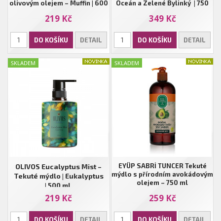
olivovým olejem – Muffin | 600
Oceán a Zelené Bylinký | 750
ml
ml
219 Kč
349 Kč
DO KOŠÍKU
DETAIL
DO KOŠÍKU
DETAIL
SKLADEM
SKLADEM
EYÜP SABRİ TUNCER Tekuté
OLIVOS Eucalyptus Mist –
mýdlo s přírodním avokádovým
Tekuté mýdlo | Eukalyptus
olejem – 750 ml
| 500 ml
219 Kč
259 Kč
DO KOŠÍKU
DETAIL
DO KOŠÍKU
DETAIL