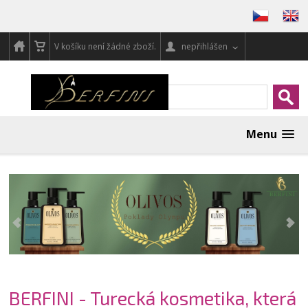
V košíku není žádné zboží.
nepřihlášen
Menu
BERFINI - Turecká kosmetika, která