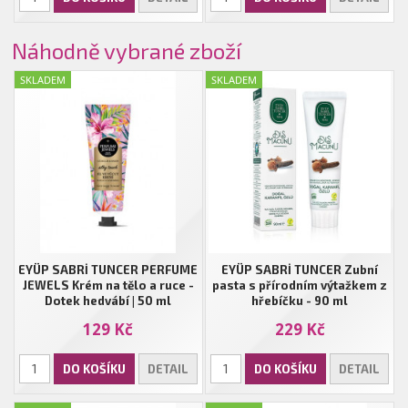
Náhodně vybrané zboží
SKLADEM
SKLADEM
EYÜP SABRİ TUNCER PERFUME
EYÜP SABRİ TUNCER Zubní
JEWELS Krém na tělo a ruce -
pasta s přírodním výtažkem z
Dotek hedvábí | 50 ml
hřebíčku - 90 ml
129 Kč
229 Kč
DO KOŠÍKU
DETAIL
DO KOŠÍKU
DETAIL