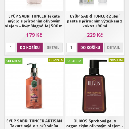
EYÜP SABRİ TUNCER Tekuté
EYÜP SABRİ TUNCER Zubní
mýdlo s přírodním olivovým
pasta s přírodním výtažkem z
olejem – Květ Magnólie | 500 ml
kokosu 90ml
179 Kč
229 Kč
DO KOŠÍKU
DETAIL
DO KOŠÍKU
DETAIL
SKLADEM
SKLADEM
EYÜP SABRİ TUNCER ARTISAN
OLIVOS Sprchový gel s
Tekuté mýdlo s přírodním
organickým olivovým olejem -