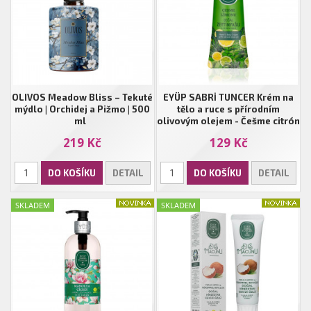
OLIVOS Meadow Bliss – Tekuté
EYÜP SABRİ TUNCER Krém na
mýdlo | Orchidej a Pižmo | 500
tělo a ruce s přírodním
ml
olivovým olejem - Češme citrón
| 50 ml
219 Kč
129 Kč
DO KOŠÍKU
DETAIL
DO KOŠÍKU
DETAIL
SKLADEM
SKLADEM