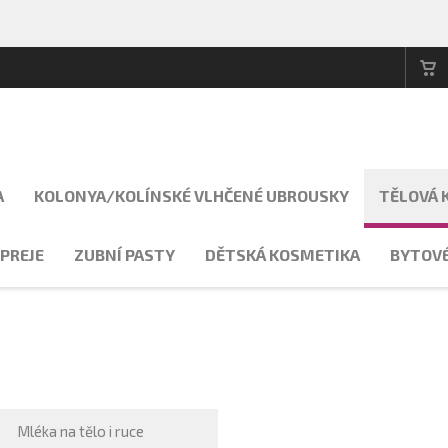
A
KOLONYA/KOLÍNSKÉ VLHČENÉ UBROUSKY
TĚLOVÁ 
PREJE
ZUBNÍ PASTY
DĚTSKÁ KOSMETIKA
BYTOVÉ
Mléka na tělo i ruce