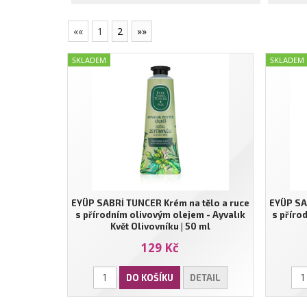
««
1
2
»»
SKLADEM
SKLADEM
EYÜP SABRİ TUNCER Krém na tělo a ruce
EYÜP SA
s přírodním olivovým olejem - Ayvalık
s příro
Květ Olivovníku | 50 ml
129 Kč
DO KOŠÍKU
DETAIL