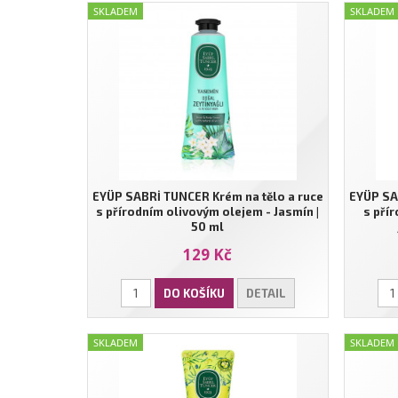
SKLADEM
SKLADEM
EYÜP SABRİ TUNCER Krém na tělo a ruce
EYÜP SA
s přírodním olivovým olejem - Jasmín |
s pří
50 ml
129 Kč
DO KOŠÍKU
DETAIL
SKLADEM
SKLADEM