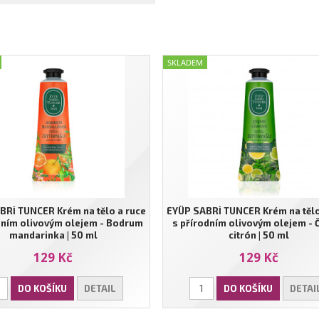
SKLADEM
BRİ TUNCER Krém na tělo a ruce
EYÜP SABRİ TUNCER Krém na tělo
dním olivovým olejem - Bodrum
s přírodním olivovým olejem -
mandarinka | 50 ml
citrón | 50 ml
129 Kč
129 Kč
DO KOŠÍKU
DETAIL
DO KOŠÍKU
DETAI