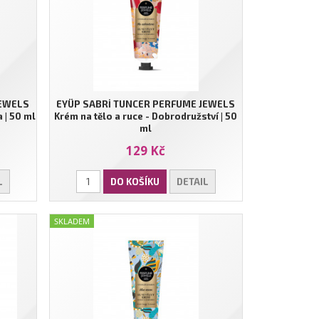
JEWELS
EYÜP SABRİ TUNCER PERFUME JEWELS
 | 50 ml
Krém na tělo a ruce - Dobrodružství | 50
ml
129 Kč
L
DO KOŠÍKU
DETAIL
SKLADEM