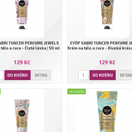
ABRİ TUNCER PERFUME JEWELS
EYÜP SABRİ TUNCER PERFUME 
tělo a ruce - Čistá láska | 50 ml
Krém na tělo a ruce - Divoká krása
129 Kč
129 Kč
DO KOŠÍKU
DETAIL
DO KOŠÍKU
DETAI
SKLADEM