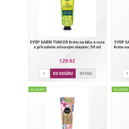
EYÜP SABRİ TUNCER Krém na tělo a ruce
EYÜP S
s přírodním olivovým olejem | 50 ml
Krém na 
129 Kč
DO KOŠÍKU
DETAIL
SKLADEM
SKLADEM