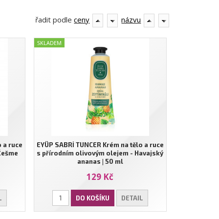
řadit podle
ceny
názvu
SKLADEM
 a ruce
EYÜP SABRİ TUNCER Krém na tělo a ruce
 Češme
s přírodním olivovým olejem - Havajský
ananas | 50 ml
129 Kč
L
DO KOŠÍKU
DETAIL