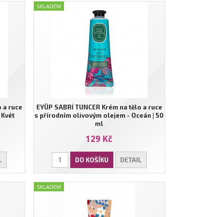
SKLADEM
 a ruce
EYÜP SABRİ TUNCER Krém na tělo a ruce
 Kvét
s přírodním olivovým olejem - Oceán | 50
ml
129 Kč
L
DO KOŠÍKU
DETAIL
SKLADEM