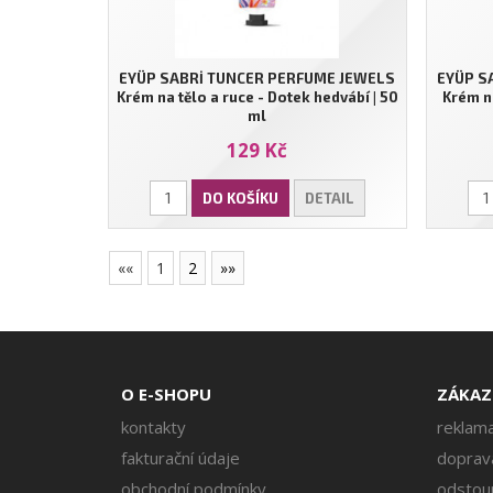
EYÜP SABRİ TUNCER PERFUME JEWELS
EYÜP S
Krém na tělo a ruce - Dotek hedvábí | 50
Krém na
ml
129 Kč
DO KOŠÍKU
DETAIL
««
1
2
»»
O E-SHOPU
ZÁKAZ
kontakty
reklama
fakturační údaje
doprava
obchodní podmínky
odstou