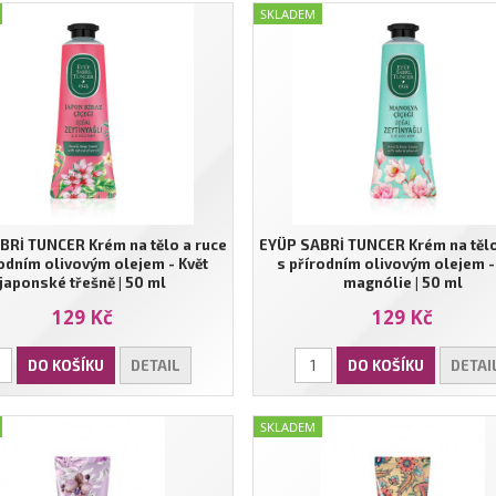
SKLADEM
BRİ TUNCER Krém na tělo a ruce
EYÜP SABRİ TUNCER Krém na tělo
rodním olivovým olejem - Květ
s přírodním olivovým olejem -
japonské třešně | 50 ml
magnólie | 50 ml
129 Kč
129 Kč
DO KOŠÍKU
DETAIL
DO KOŠÍKU
DETAI
SKLADEM