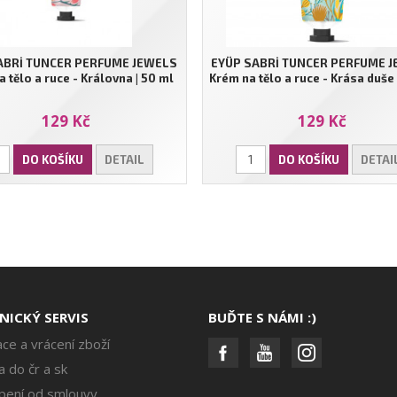
ABRİ TUNCER PERFUME JEWELS
EYÜP SABRİ TUNCER PERFUME 
 tělo a ruce - Královna | 50 ml
Krém na tělo a ruce - Krása duše 
129 Kč
129 Kč
DO KOŠÍKU
DETAIL
DO KOŠÍKU
DETAI
NICKÝ SERVIS
BUĎTE S NÁMI :)
ce a vrácení zboží
 do čr a sk
pení od smlouvy