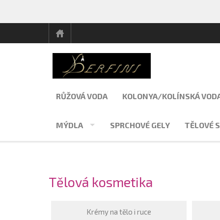
RŮŽOVÁ VODA
KOLONYA/KOLÍNSKÁ VOD
MÝDLA
SPRCHOVÉ GELY
TĚLOVÉ S
Tělová kosmetika
Krémy na tělo i ruce