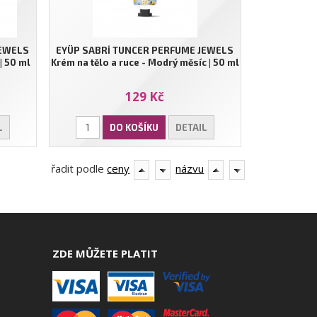
JEWELS
EYÜP SABRİ TUNCER PERFUME JEWELS
| 50 ml
Krém na tělo a ruce - Modrý měsíc | 50 ml
129 Kč
L
DO KOŠÍKU
DETAIL
řadit podle
ceny
názvu
ZDE MŮŽETE PLATIT