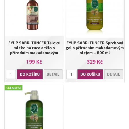
EYÜP SABRİ TUNCER Tělové
EYÜP SABRİ TUNCER Sprchový
mléko na ruce a tělo s
gel s přírodním makadamovým
přírodním makadamovým
olejem – 600 ml
olejem - 250ml
199 Kč
329 Kč
DO KOŠÍKU
DETAIL
DO KOŠÍKU
DETAIL
SKLADEM