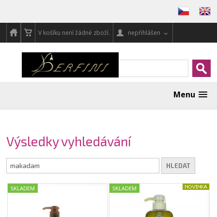
V košíku není žádné zboží.
nepřihlášen
Menu
Výsledky vyhledávání
HLEDAT
SKLADEM
SKLADEM