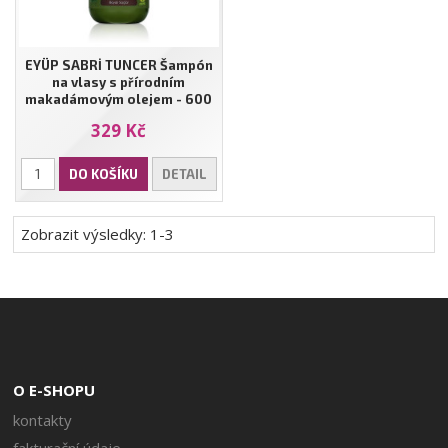
EYÜP SABRİ TUNCER Šampón
na vlasy s přírodním
makadámovým olejem - 600
ml
329 Kč
DO KOŠÍKU
DETAIL
Zobrazit výsledky: 1-3
O E-SHOPU
kontakty